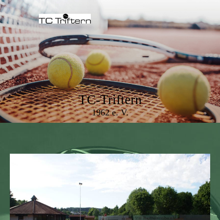
TC-Triftern
1962 e. V.