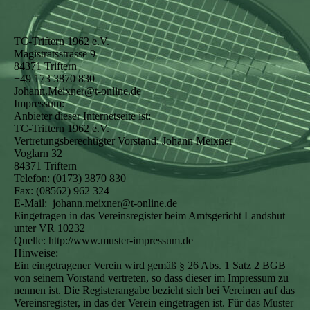
TC-Triftern 1962 e.V.
Magistratsstrasse 9
84371 Triftern
+49 173 3870 830
Johann.Meixner@t-online.de
Impressum:
Anbieter dieser Internetseite ist:
TC-Triftern 1962 e.V.
Vertretungsberechtigter Vorstand: Johann Meixner
Voglarn 32
84371 Triftern
Telefon: (0173) 3870 830
Fax: (08562) 962 324
E-Mail: johann.meixner@t-online.de
Eingetragen in das Vereinsregister beim Amtsgericht Landshut
unter VR 10232
Quelle: http://www.muster-impressum.de
Hinweise:
Ein eingetragener Verein wird gemäß § 26 Abs. 1 Satz 2 BGB
von seinem Vorstand vertreten, so dass dieser im Impressum zu
nennen ist. Die Registerangabe bezieht sich bei Vereinen auf das
Vereinsregister, in das der Verein eingetragen ist. Für das Muster