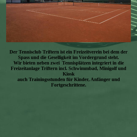
Der Tennisclub Triftern ist ein Freizeitverein bei dem der
Spass und die Geselligkeit im Vordergrund steht.
Wir bieten neben zwei Tennisplätzen integriert in die
Freizeitanlage Triftern incl. Schwimmbad, Minigolf und
Kiosk
auch Trainingsstunden für Kinder, Anfänger und
Fortgeschrittene.